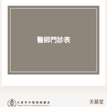
醫師門診表
天慕堂