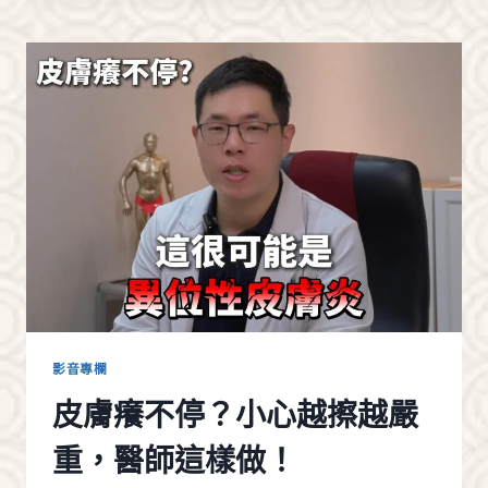
但
怕
動
刀？
這
一
招
沒
人
看
得
出
來！
影音專欄
皮膚癢不停？小心越擦越嚴
重，醫師這樣做！