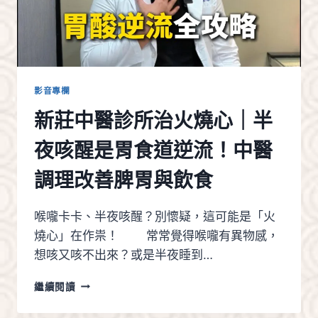
久
沒
消
息？
先
調
影音專欄
理
新莊中醫診所治火燒心｜半
月
經
夜咳醒是胃食道逆流！中醫
週
期
調理改善脾胃與飲食
改
善
難
喉嚨卡卡、半夜咳醒？別懷疑，這可能是「火
受
燒心」在作祟！ 常常覺得喉嚨有異物感，
孕
體
想咳又咳不出來？或是半夜睡到…
質
新
繼續閱讀
莊
中