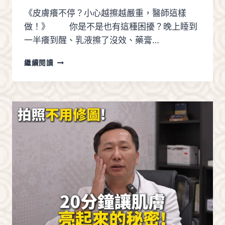
《皮膚癢不停？小心越擦越嚴重，醫師這樣
做！》 你是不是也有這種困擾？晚上睡到
一半癢到醒、乳液擦了沒效、藥膏…
皮
繼續閱讀
膚
癢
不
停？
小
心
越
擦
越
嚴
重，
醫
師
這
樣