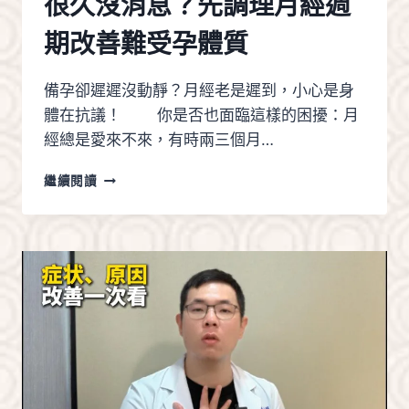
很久沒消息？先調理月經週
春
期
期改善難受孕體質
長
高
與
備孕卻遲遲沒動靜？月經老是遲到，小心是身
體
體在抗議！ 你是否也面臨這樣的困擾：月
質
調
經總是愛來不來，有時兩三個月…
理
新
繼續閱讀
莊
中
醫
婦
科
助
好
孕
｜
備
孕
很