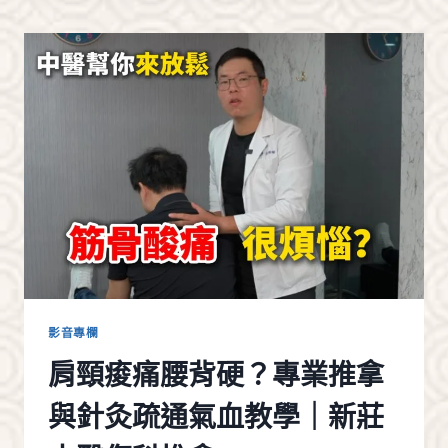
醫
診
所
治
火
燒
心
｜
半
夜
咳
醒
是
胃
食
道
影音專欄
逆
肩頸痠痛腰背硬？專業推拿
流！
中
與針灸疏通氣血教學｜新莊
醫
調