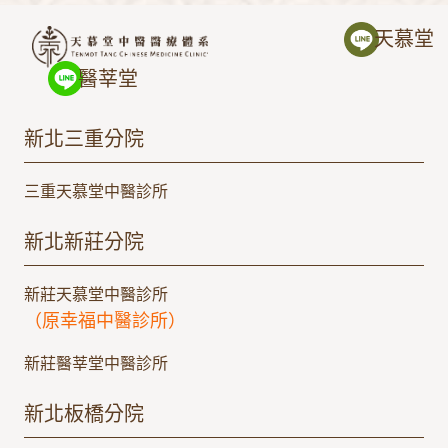
鐘
讓
天慕堂
肌
膚
醫莘堂
亮
起
來
新北三重分院
的
秘
三重天慕堂中醫診所
密
新北新莊分院
新莊天慕堂中醫診所
（原
幸福中醫診所）
新莊醫莘堂中醫診所
新北板橋分院