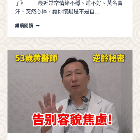
了》 最近常常情緒不穩、睡不好、莫名冒
快
速
汗、突然心悸，讓你懷疑是不是自…
排
氣
不
繼續閱讀
是
你
變
了，
是
身
體
在
提
醒
你
—
更
年
期
到
了