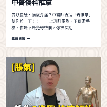
中醫傷科推拿
理
改
善
肩頸僵硬、腰痠背痛？中醫師親授「脊推拿」
脾
幫你鬆一下！！ 上班盯電腦、下班滑手
胃
與
機，你是不是覺得整個人像被長期…
飲
食
肩
繼續閱讀
頸
痠
痛
腰
背
硬？
專
業
推
拿
與
針
灸