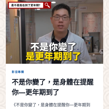
理
胃
脹
氣
｜
醫
莘
堂
羅
靖
耀
醫
師
教
影音專欄
你
不是你變了，是身體在提醒
3
招
你—更年期到了
穴
位
按
《不是你變了，是身體在提醒你—更年期到
摩