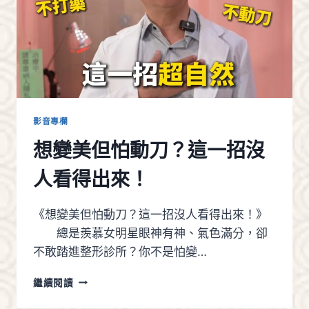
慕
美
顏
針，
告
別
容
貌
焦
影音專欄
慮！
想變美但怕動刀？這一招沒
人看得出來！
《想變美但怕動刀？這一招沒人看得出來！》
總是羨慕女明星眼神有神、氣色滿分，卻
不敢踏進整形診所？你不是怕變…
想
繼續閱讀
變
美