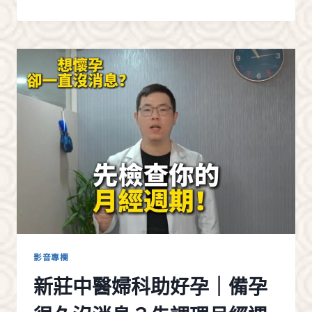
莊
中
醫
調
身
體
轉
骨
｜
轉
骨
湯
能
亂
喝
嗎？
醫
師
影音專欄
揭
新莊中醫婦科助好孕｜備孕
密
青