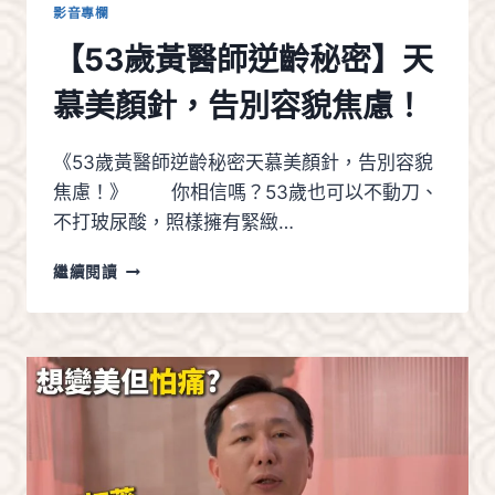
影音專欄
【53歲黃醫師逆齡秘密】天
慕美顏針，告別容貌焦慮！
《53歲黃醫師逆齡秘密天慕美顏針，告別容貌
焦慮！》 你相信嗎？53歲也可以不動刀、
不打玻尿酸，照樣擁有緊緻…
【53
繼續閱讀
歲
黃
醫
師
逆
齡
秘
密】
天