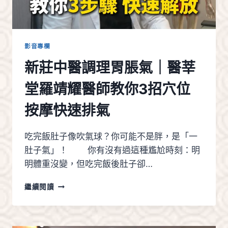
疏
通
氣
血
教
影音專欄
學
新莊中醫調理胃脹氣｜醫莘
｜
新
堂羅靖耀醫師教你3招穴位
莊
中
按摩快速排氣
醫
傷
科
吃完飯肚子像吹氣球？你可能不是胖，是「一
推
肚子氣」！ 你有沒有過這種尷尬時刻：明
拿
明體重沒變，但吃完飯後肚子卻…
新
繼續閱讀
莊
中
醫
調